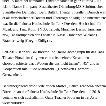
über 15 Jahre bei namhaften Tanzkompanien in ganz Europa – u.a.
Island Dance Company, Staatstheater Oldenburg/MS Schrittmacher,
Staatstheater Darmstadt, Bern Ballett, Theater St.Gallen. Danach war
er als freischaffender Dozent und Choreograph tätig und unterrichtete
u.a. für die Palucca Hochschule für Tanz Dresden, Hochschule für
Musik und Tanz Köln, TNUA Taipeh, Marameo Berlin, Tanzhaus
nrw, Tanzkompanien der Theater in Kassel (Johannes Wieland),
Braunschweig (Gregor Zöllig) uvm.
Seit 2016 ist er als Co-Direktor und Haus-Choreograph für das Tanz
Theater Pforzheim tätig, wo er bereits mehrere Kreationen
choreographierte u.a. „Wolken die uns nicht tragen“, „45“ und in
Kooperation mit Guido Markowitz
„Beethoven.
Unerhört.
Grenzenlos“.
Berufsbegleitend absolvierte er den Master „Dance Teacher/Rehearsa
Director“ an der Palucca Hochschule für Tanz Dresden und 2018
begann er sich zusätzlich im Gaga-Teacher Program in Tel Aviv
weiterzubilden.